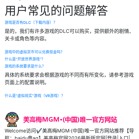
用户常见的问题解答
游戏是否有DLC（下载内容）？
是的，我们有许多游戏的DLC可以购买，提供额外的剧情、
关卡或角色等内容。
游戏中的虚拟货币可以兑换现金吗？
什么是“开放世界游戏”？
游戏的系统要求是什么？
具体的系统要求会根据游戏的不同而有所变化，请参考游戏
页面上的配置说明。
什么是“虚拟现实”游戏（VR游戏）？
Welcome访问✔美高梅MGM·(中国)唯一官方网站推荐【导
航：baidu典ag】美高梅官网2026最新版官网|登录|入口|